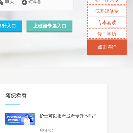
电大
短学制
低基础修专
专本套读
提升入口
上班族专属入口
修二学历
点击咨询
随便看看
护士可以报考成考专升本吗？
4704