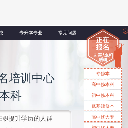
X
校
专升本专业
常见问题
专修本
名培训中心
高中修本科
/本科
初中修本科
低基础修本
高中修大专
/在职提升学历的人群
初中修大专