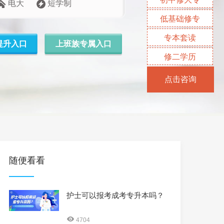
电大
短学制
低基础修专
专本套读
提升入口
上班族专属入口
修二学历
点击咨询
随便看看
护士可以报考成考专升本吗？
4704