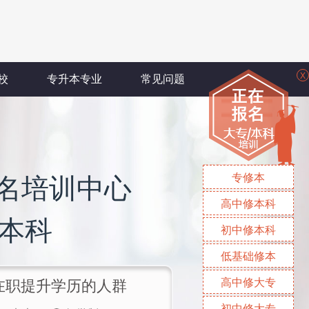
X
校
专升本专业
常见问题
专修本
名培训中心
高中修本科
/本科
初中修本科
低基础修本
高中修大专
/在职提升学历的人群
初中修大专