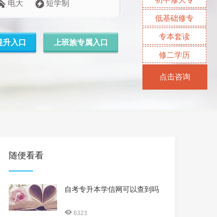
电大
短学制
低基础修专
专本套读
提升入口
上班族专属入口
修二学历
点击咨询
随便看看
自考专升本学信网可以查到吗
6323