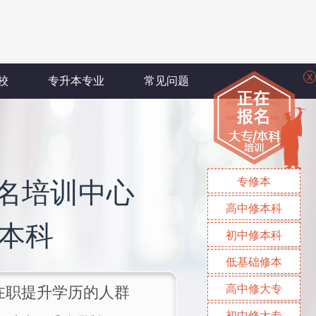
X
校
专升本专业
常见问题
专修本
名培训中心
高中修本科
/本科
初中修本科
低基础修本
高中修大专
/在职提升学历的人群
初中修大专