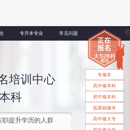
X
校
专升本专业
常见问题
专修本
名培训中心
高中修本科
/本科
初中修本科
低基础修本
高中修大专
/在职提升学历的人群
初中修大专