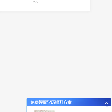
279
X