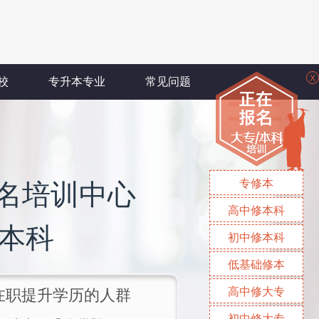
X
校
专升本专业
常见问题
专修本
名培训中心
高中修本科
/本科
初中修本科
低基础修本
高中修大专
/在职提升学历的人群
初中修大专