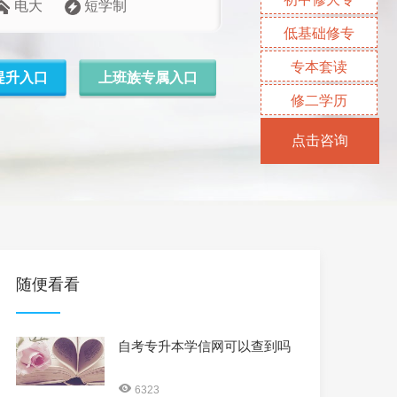
电大
短学制
低基础修专
专本套读
提升入口
上班族专属入口
修二学历
点击咨询
随便看看
自考专升本学信网可以查到吗
6323