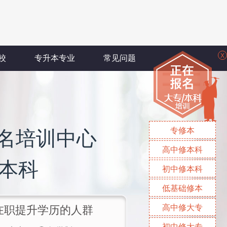
X
校
专升本专业
常见问题
专修本
名培训中心
高中修本科
/本科
初中修本科
低基础修本
高中修大专
/在职提升学历的人群
初中修大专