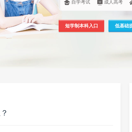
自学考试
成人高考
短学制本科入口
低基础
业？