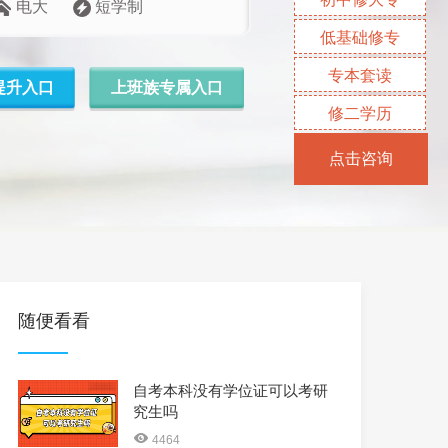
电大
短学制
低基础修专
专本套读
提升入口
上班族专属入口
修二学历
点击咨询
随便看看
自考本科没有学位证可以考研
究生吗
4464