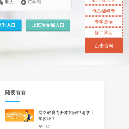
电大
短学制
低基础修专
专本套读
提升入口
上班族专属入口
修二学历
点击咨询
随便看看
网络教育专升本如何申请学士
学位证？
487