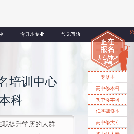
X
校
专升本专业
常见问题
专修本
名培训中心
高中修本科
/本科
初中修本科
低基础修本
高中修大专
/在职提升学历的人群
初中修大专